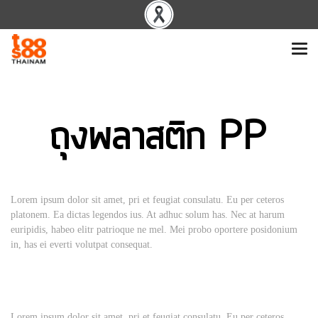
ถุงพลาสติก PP
Lorem ipsum dolor sit amet, pri et feugiat consulatu. Eu per ceteros
platonem. Ea dictas legendos ius. At adhuc solum has. Nec at harum
euripidis, habeo elitr patrioque ne mel. Mei probo oportere posidonium
in, has ei everti volutpat consequat.
Lorem ipsum dolor sit amet, pri et feugiat consulatu. Eu per ceteros