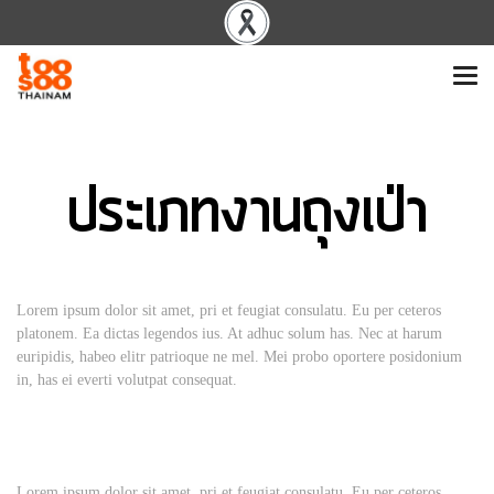
ประเภทงานถุงเป่า
Lorem ipsum dolor sit amet, pri et feugiat consulatu. Eu per ceteros
platonem. Ea dictas legendos ius. At adhuc solum has. Nec at harum
euripidis, habeo elitr patrioque ne mel. Mei probo oportere posidonium
in, has ei everti volutpat consequat.
Lorem ipsum dolor sit amet, pri et feugiat consulatu. Eu per ceteros